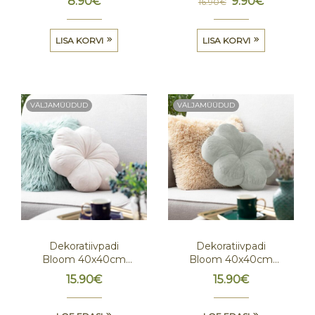
8.90
€
9.90
€
16.90
€
LISA KORVI
LISA KORVI
VÄLJAMÜÜDUD
VÄLJAMÜÜDUD
Dekoratiivpadi
Dekoratiivpadi
Bloom 40x40cm
Bloom 40x40cm
Kreem
Water Green
15.90
€
15.90
€