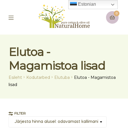
Estonian
0
Elutoa -
Magamistoa lisad
Esileht
Kodutarbed
Elutuba
Elutoa - Magamistoa
lisad
FILTER