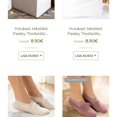
Hoiukast tekstiilist
Hoiukast tekstiilist
Paisley 74x46x46cm
Paisley 74x46x46cm
Beeź
Valge
8.90
€
8.90
€
11.90
€
11.90
€
LISA KORVI
LISA KORVI
VÄLJAMÜÜDUD