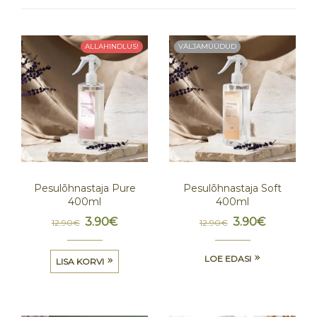
ALLAHINDLUS!
VÄLJAMÜÜDUD
Pesulõhnastaja Pure
Pesulõhnastaja Soft
400ml
400ml
3.90
€
3.90
€
12.90
€
12.90
€
LOE EDASI
LISA KORVI