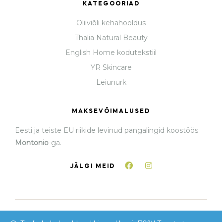
KATEGOORIAD
Oliiviõli kehahooldus
Thalia Natural Beauty
English Home kodutekstiil
YR Skincare
Leiunurk
MAKSEVÕIMALUSED
Eesti ja teiste EU riikide levinud pangalingid koostöös
Montonio
-ga.
JÄLGI MEID