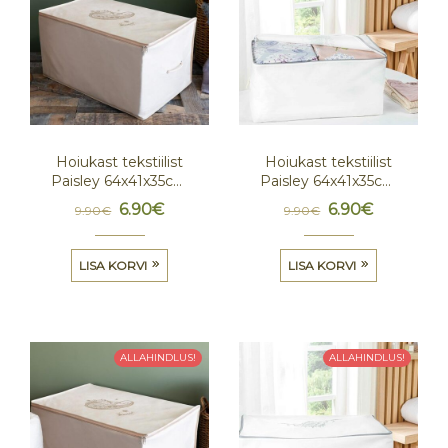
Hoiukast tekstiilist
Hoiukast tekstiilist
Paisley 64x41x35cm
Paisley 64x41x35cm
Beeź
Valge
6.90
€
6.90
€
9.90
€
9.90
€
LISA KORVI
LISA KORVI
ALLAHINDLUS!
ALLAHINDLUS!